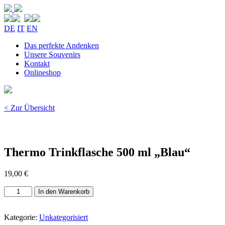
DE
IT
EN
Das perfekte Andenken
Unsere Souvenirs
Kontakt
Onlineshop
< Zur Übersicht
Thermo Trinkflasche 500 ml „Blau“
19,00
€
Thermo
In den Warenkorb
Trinkflasche
500
ml
Kategorie:
Unkategorisiert